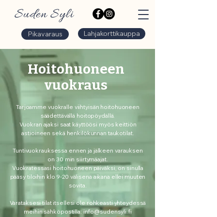
Suden Syli
Lahjakorttikauppa
Pikavaraus
Hoitohuoneen
vuokraus
Tarjoamme vuokralle viihtyisän hoitohuoneen
säädettävällä hoitopöydällä.
Vuokran ajaksi saat käyttöösi myös keittiön
astioineen sekä henkilökunnan taukotilat.
Tuntivuokrauksessa ennen ja jälkeen varauksen
on 30 min siirtymäajat.
Vuokratessasi hoitohuoneen päiväksi, on sinulla
pääsy tiloihin klo 9-20 välisenä aikana ellei muuten
sovita.
Varataksesi tilat itsellesi ole rohkeasti yhteydessä
meihin sähköpostilla:
info@sudensyli.fi