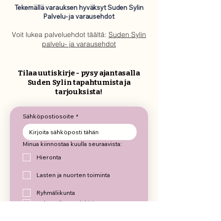
Tekemällä varauksen hyväksyt Suden Sylin
Palvelu- ja varausehdot
Voit lukea palveluehdot täältä:
Suden Sylin
palvelu- ja varausehdot
Tilaa uutiskirje - pysy ajantasalla
Suden Sylin tapahtumista ja
tarjouksista!
Sähköpostiosoite
*
Minua kiinnostaa kuulla seuraavista:
Hieronta
Lasten ja nuorten toiminta
Ryhmäliikunta
Haluan tilata uutiskirjeen!
*
Lähetä