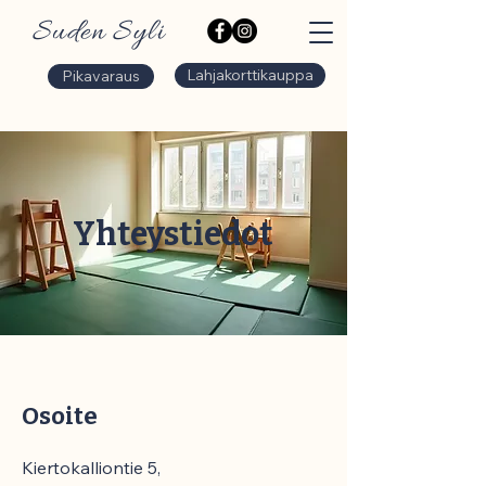
Suden Syli
Lahjakorttikauppa
Pikavaraus
Yhteystiedot
Osoite
Kiertokalliontie 5,