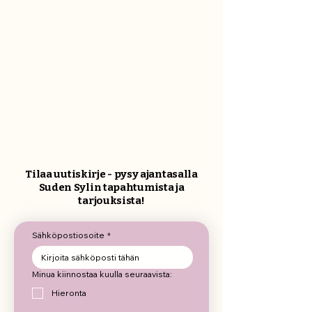
Tilaa uutiskirje - pysy ajantasalla
Suden Sylin tapahtumista ja
tarjouksista!
Sähköpostiosoite
*
Minua kiinnostaa kuulla seuraavista:
Hieronta