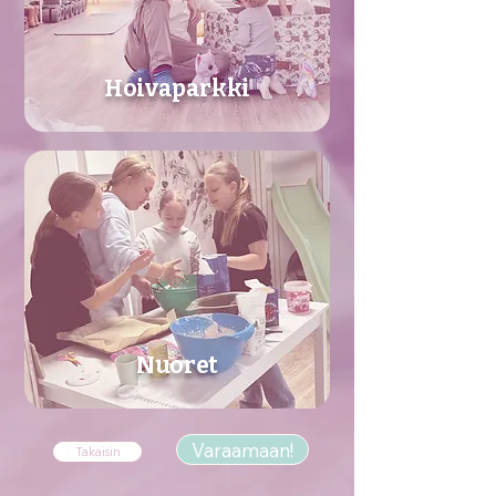
Hoivaparkki
Nuoret
Varaamaan!
Takaisin