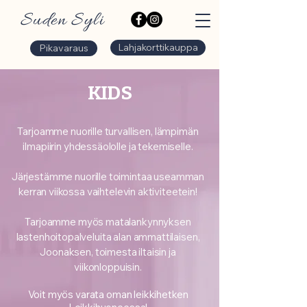
Suden Syli
Lahjakorttikauppa
Pikavaraus
KIDS
Tarjoamme nuorille turvallisen, lämpimän
ilmapiirin yhdessäololle ja tekemiselle.
Järjestämme nuorille toimintaa useamman
kerran viikossa vaihtelevin aktiviteetein!
Tarjoamme myös matalankynnyksen
lastenhoitopalveluita alan ammattilaisen,
Joonaksen, toimesta iltaisin ja
viikonloppuisin.
Voit myös varata oman leikkihetken