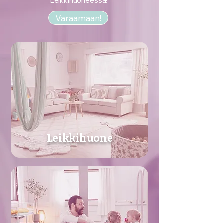
Leikkihuoneessa!
Varaamaan!
Leikkihuone